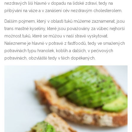
nezdravých liší hlavně v dopadu na lidské zdraví, tedy na
přibývání na váze a v zanášení cév nezdravým cholesterolem.
Dalším pojmem, který v oblasti tuků můžeme zaznamenat, jsou
trans mastné kyseliny, které jsou považovány za vůbec nejhorší
možnost tuků, které se můžou v naší stravě vyskytovat.
Nalezneme je hlavně v potravě z fastfoodů, tedy ve smažených
potravinách typu hranolek, koblih a dalších, v pečivových
potravinách, obzvláště tedy v těch dopékaných.