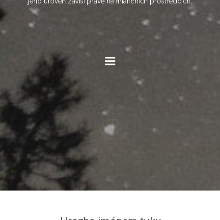
jeho úroveň závisí právě na finančních prostředcích.