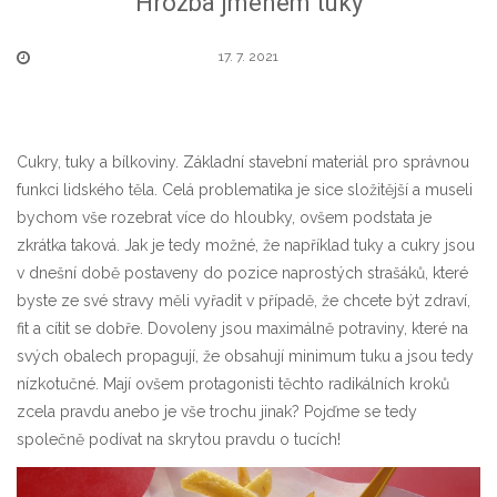
Hrozba jménem tuky
17. 7. 2021
Cukry, tuky a bílkoviny. Základní stavební materiál pro správnou
funkci lidského těla. Celá problematika je sice složitější a museli
bychom vše rozebrat více do hloubky, ovšem podstata je
zkrátka taková. Jak je tedy možné, že například tuky a cukry jsou
v dnešní době postaveny do pozice naprostých strašáků, které
byste ze své stravy měli vyřadit v případě, že chcete být zdraví,
fit a cítit se dobře. Dovoleny jsou maximálně potraviny, které na
svých obalech propagují, že obsahují minimum tuku a jsou tedy
nízkotučné. Mají ovšem protagonisti těchto radikálních kroků
zcela pravdu anebo je vše trochu jinak? Pojďme se tedy
společně podívat na skrytou
pravdu o tucích
!