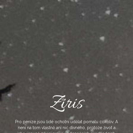
Skip
to
content
Ziris
Pro peníze jsou lidé ochotni udělat pomalu cokoliv. A
není na tom vlastně ani nic divného, protože život a