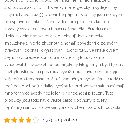
odborných studiích dokonce narazíme na informaci, že u
sportovců a aktivních lidí s velkým energetickým výdejem by
tuky měly tvořit až 35 % denního příjmu. Tyto tuky jsou nezbytné
pro správnou funkci našeho srdce, pro práci mozku, pro
správný vývoj i celkovou funkci našeho těla. Při radikálních
dietách, k nimž se velice často uchylují lidé, kteří chtějí
impulzivně a rychle zhubnout a nemají povědomí o zdravém
stravování, dochází k vyřazování i těchto tuků. Ve finále ovšem
stejně tělo přebere kontrolu a začne si tyto tuky samo
vynucovat. Při snaze zhubnout nějaké ty kilogramy a být fit je tak
nezbytností dbát na pestrou a vyváženou stravu, která pokryje
veškeré potřeby našeho těla. Nízkotučným výrobkům se raději v
regálech obchodů z dálky vyhýbejte, protože ve finále napáchají
mnohem více škody než jejich plnohodnotní příbuzní. Tyto
produkty jsou totiž navíc velice často doplněny o cukry,
nejrůznější sirupy, konzervanty a další chemická dochucovadla.
4.3/5 - (9 votes)