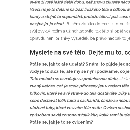
svém životě ještě delší dobu, než znovu zkusíte ně
Všechno je to dělané na bázi lidského těla a odbourá
hlady a stejně to nepomáhá, protože tělo si pak zase 
nazývá jo-jo efekt
. Při něm zkrátka dochází k tomu, ž
svůj zvyklý režim a už nehladovíte, tak tělo si opět v
opravdu není příznivý výsledek, ba právě naopak to j
Myslete na své tělo. Dejte mu to, c
Ptáte se, jak to ale udělat? S námi to půjde jedn
vždy je to složité, ale my se nyní podíváme, co j
Tato metoda se označuje za proteinovou dietu,
zkrác
zvaný ketóza, což je zcela přirozený jev v našem těle.
bílkovin, které ve své stravě do těla dostáváte. Dík
sebe dostávat tolik tuků a sacharidů, čímže se nebu
uložené tuky, které ve svém těle máte. Ovšem nesho
způsobem se dá zhubnout tolik kilo, kolik sami budet
Ptáte se, jak je to se cvičením?