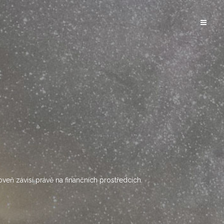
oveň závisí právě na finančních prostředcích.