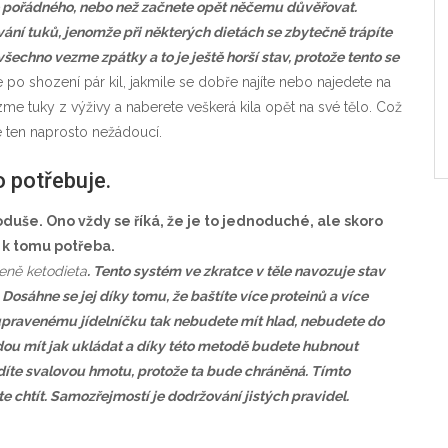
co pořádného, nebo než začnete opět něčemu důvěřovat.
vání tuků, jenomže při některých dietách se zbytečně trápíte
všechno vezme zpátky a to je ještě horší stav, protože tento se
e po shození pár kil, jakmile se dobře najíte nebo najedete na
ezme tuky z výživy a naberete veškerá kila opět na své tělo. Což
e ten naprosto nežádoucí.
o potřebuje.
oduše. Ono vždy se říká, že je to jednoduché, ale skoro
e k tomu potřeba.
eně ketodieta
. Tento systém ve zkratce v těle navozuje stav
 Dosáhne se jej díky tomu, že baštíte více proteinů a více
y upravenému jídelníčku tak nebudete mít hlad, nebudete do
dou mít jak ukládat a díky této metodě budete hubnout
díte svalovou hmotu, protože ta bude chráněná. Tímto
e chtít. Samozřejmostí je dodržování jistých pravidel.