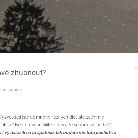
avě zhubnout?
10. 12. 2024
Vyzkoušeli jste už mnoho různých diet, ale zatím nic
alství? Nebo rovnou šílíte z toho, že se vám nic nedaří?
 i vy narazili na tu špatnou, tak budete mít tuto pachuť ve