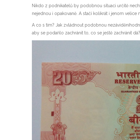
Nikdo z podnikatelů by podobnou situaci určitě nechtěl 
nejednou i opakovaně. A stačí kolikrát i jenom velice 
A co s tím? Jak zvládnout podobnou nezáviděníhodnou 
aby se podařilo zachránit to, co se ještě zachránit dá