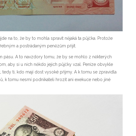
e na to, že by to mohla spravit nějaká ta půjčka. Protože
k potřebným a postrádaným penězům přijít.
ím pásu. A to navzdory tomu, že by se mohlo z některých
tom, aby si u nich někdo jejich půjčky vzal. Peníze obvykle
edy ti, kdo mají dost vysoké příjmy. A k tomu se zpravidla
ů, k tomu nesmí podnikateli hrozit ani exekuce nebo jiné