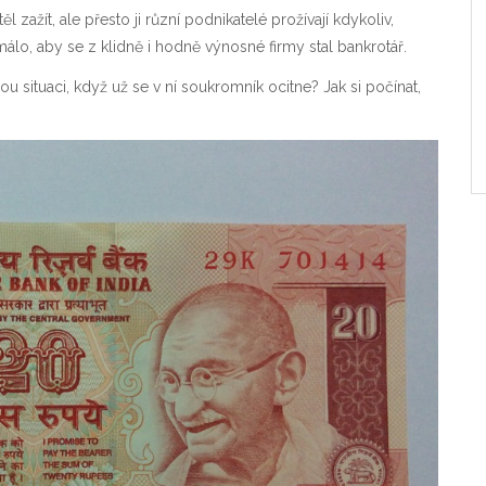
zažít, ale přesto ji různí podnikatelé prožívají kdykoliv,
málo, aby se z klidně i hodně výnosné firmy stal bankrotář.
situaci, když už se v ní soukromník ocitne? Jak si počínat,
?