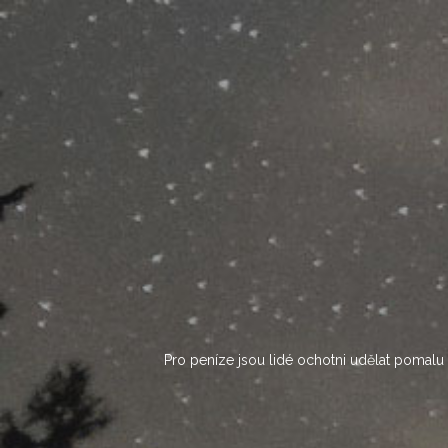
Skip
to
content
Pro peníze jsou lidé ochotni udělat pomalu c