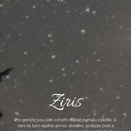
Skip
to
content
Ziris
Pro peníze jsou lidé ochotni udělat pomalu cokoliv. A
není na tom vlastně ani nic divného, protože život a