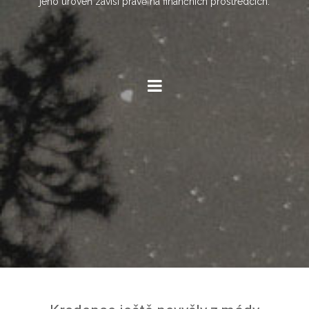
jeho úroveň závisí právě na finančních prostředcích.