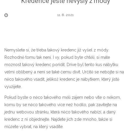
Kredence ještě nevyšly z módy
11. 8. 2021
Nemyslete si, že třeba takový
kredenc
již vyšel z módy.
Rozhodně tomu tak není. I vy, pokud byte chtěli, si máte
možnost takový kredenc pořídit. Dříve byl tento kus nábytku
velmi oblíbený a není se také čemu divit. Určitě se nebojte si na
něco takového vsadit, jelikož kredenc je nábytkem, který jistě
využijete.
Pokud byste o něco takového měli zájem nebo víte o někom,
komu by se něco takového více než hodilo, pak zavítejte na
jednu webovou stránku, která něco takového nabízí, a daný
kredenc z ní objednejte. Najdete jich zde mnoho, takže si
můžete vybrat, na který vsadíte.