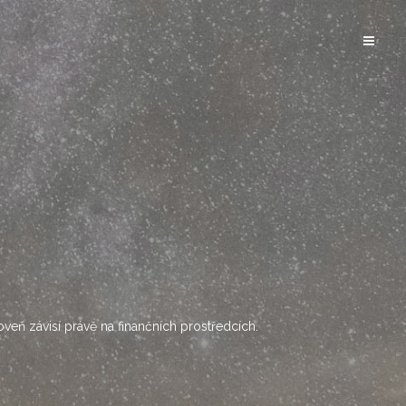
oveň závisí právě na finančních prostředcích.