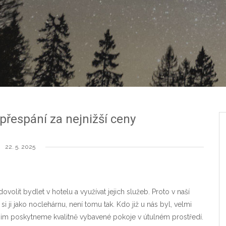
řespání za nejnižší ceny
22. 5. 2025
olit bydlet v hotelu a využívat jejich služeb. Proto v naší
si ji jako noclehárnu, není tomu tak. Kdo již u nás byl, velmi
 že jim poskytneme kvalitně vybavené pokoje v útulném prostředí.