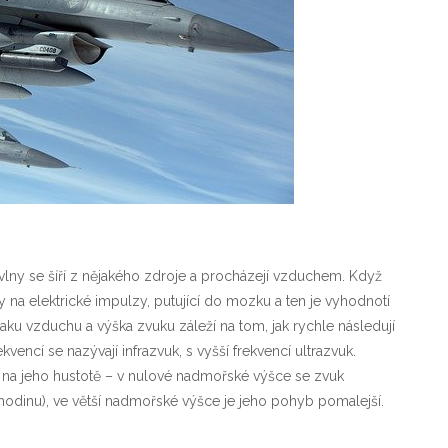
vlny se šíří z nějakého zdroje a procházejí vzduchem. Když
 na elektrické impulzy, putující do mozku a ten je vyhodnotí
tlaku vzduchu a výška zvuku záleží na tom, jak rychle následují
ekvencí se nazývají infrazvuk, s vyšší frekvencí ultrazvuk.
 a na jeho hustotě – v nulové nadmořské výšce se zvuk
hodinu), ve větší nadmořské výšce je jeho pohyb pomalejší.