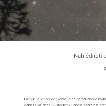
Nahlédnutí d
Energie je schopnost konat určitou práci, anebo měni
ochlazovat, apod. Výsledkem činnosti energie je prác