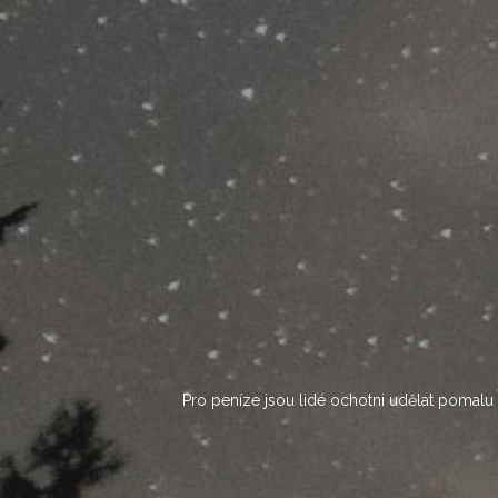
Skip
to
content
Pro peníze jsou lidé ochotni udělat pomalu c