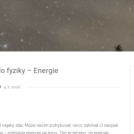
o fyziky – Energie
5. 2. 2020
t nějaký stav. Může něčím pohybovat, něco zahřívat či naopak
e – přeměna energie na jinou. Tím je řečeno, že energie