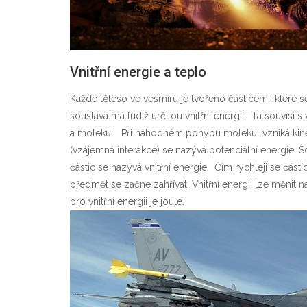
Vnitřní energie a teplo
Každé těleso ve vesmíru je tvořeno částicemi, které 
soustava má tudíž určitou vnitřní energii.
Ta souvisí s 
a molekul.
Při náhodném pohybu molekul vzniká kinet
(vzájemná interakce) se nazývá potenciální energie. S
částic se nazývá vnitřní energie.
Čím rychleji se části
předmět se začne zahřívat. Vnitřní energii lze měnit 
pro vnitřní energii je joule.