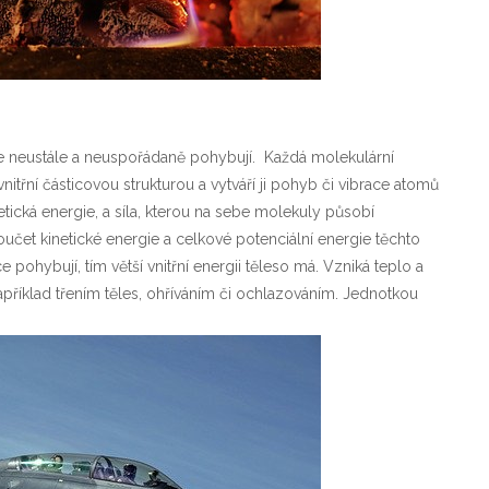
se neustále a neuspořádaně pohybují.
Každá molekulární
vnitřní částicovou strukturou a vytváří ji pohyb či vibrace atomů
ická energie, a síla, kterou na sebe molekuly působí
oučet kinetické energie a celkové potenciální energie těchto
ce pohybují, tím větší vnitřní energii těleso má. Vzniká teplo a
například třením těles, ohříváním či ochlazováním. Jednotkou