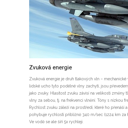
Zvuková energie
Zvuková energie je druh tlakových vln – mechanické 
lidské ucho tyto podélné vlny zachytí, jsou převedeny
jako zvuky. Hlasitost zvuku závisí na velikosti změny 
vlny za sebou, tj. na frekvenci vlnění. Tóny s nízkou fr
Rychlost zvuku záleží na prostředí, které ho přenáší
pohybuje rychlostí přibližně 340 m/sec (1224 km za 
Ve vodě se ale šíří 5x rychleji.