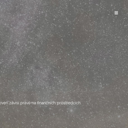
oveň závisí právě na finančních prostředcích.