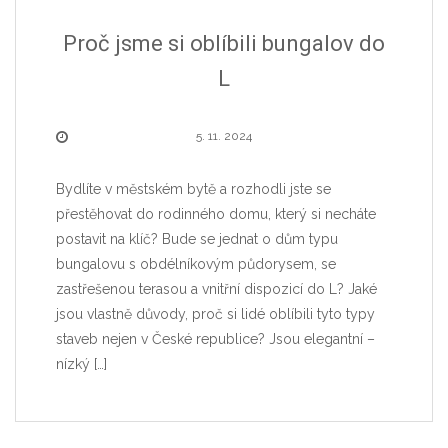
Proč jsme si oblíbili bungalov do
L
5. 11. 2024
Bydlíte v městském bytě a rozhodli jste se
přestěhovat do rodinného domu, který si necháte
postavit na klíč? Bude se jednat o dům typu
bungalovu s obdélníkovým půdorysem, se
zastřešenou terasou a vnitřní dispozicí do L? Jaké
jsou vlastně důvody, proč si lidé oblíbili tyto typy
staveb nejen v České republice? Jsou elegantní –
nízký
[…]