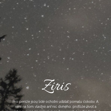
Skip
to
content
Ziris
Pro peníze jsou lidé ochotni udělat pomalu cokoliv. A
není na tom vlastně ani nic divného, protože život a