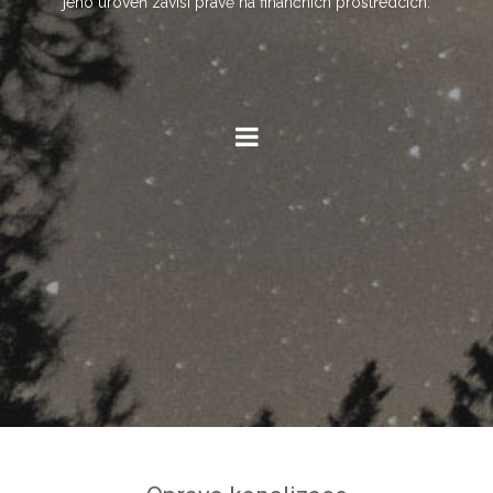
jeho úroveň závisí právě na finančních prostředcích.