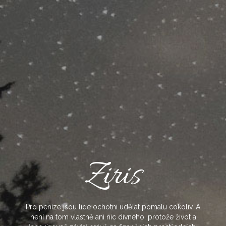
Skip
to
content
Ziris
Pro peníze jsou lidé ochotni udělat pomalu cokoliv. A
není na tom vlastně ani nic divného, protože život a