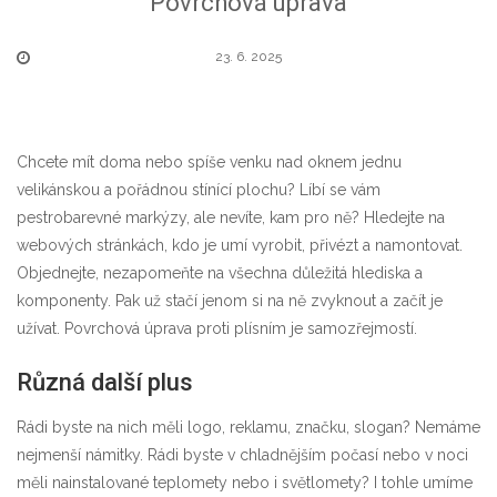
Povrchová úprava
23. 6. 2025
Chcete mít doma nebo spíše venku nad oknem jednu
velikánskou a pořádnou stínící plochu? Líbí se vám
pestrobarevné
markýzy
, ale nevíte, kam pro ně? Hledejte na
webových stránkách, kdo je umí vyrobit, přivézt a namontovat.
Objednejte, nezapomeňte na všechna důležitá hlediska a
komponenty. Pak už stačí jenom si na ně zvyknout a začít je
užívat. Povrchová úprava proti plísním je samozřejmostí.
Různá další plus
Rádi byste na nich měli logo, reklamu, značku, slogan? Nemáme
nejmenší námitky. Rádi byste v chladnějším počasí nebo v noci
měli nainstalované teplomety nebo i světlomety? I tohle umíme