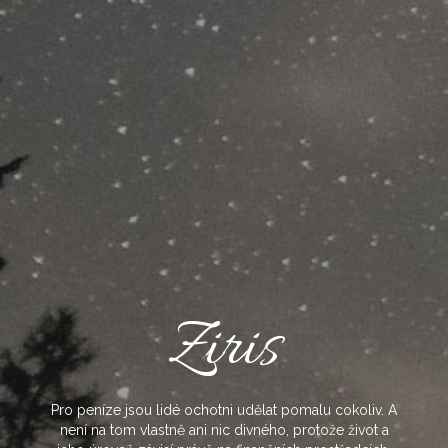
Skip
to
content
Ziris
Pro peníze jsou lidé ochotni udělat pomalu cokoliv. A
není na tom vlastně ani nic divného, protože život a