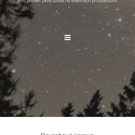
jeho úroveň závisí právě na finančních prostředcích.