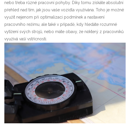
nebo třeba různé pracovní pohyby. Díky tomu získáte absolutní
přehled nad tím, jak jsou vaše vozidla využívána. Toho je možné
využít nejenom při optimalizaci podmínek a nastavení
pracovního režimu, ale také v případě, kdy hledáte rozumné
vytížení svých strojů, nebo máte obavy, že některý z pracovníků
využívá vaší vstřícnosti.