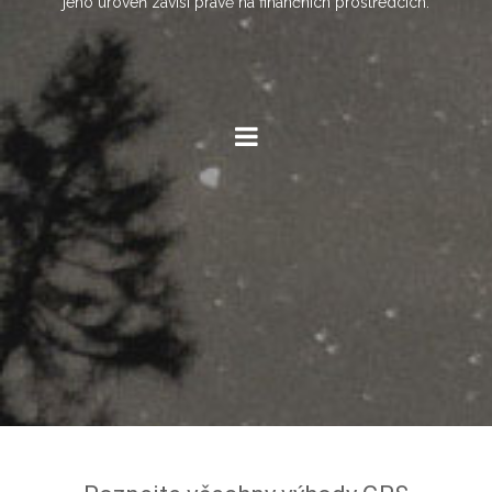
jeho úroveň závisí právě na finančních prostředcích.