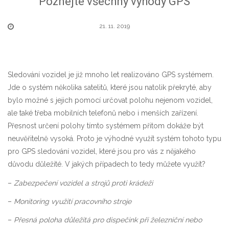
Poznejte všechny výhody GPS
21. 11. 2019
Sledování vozidel je již mnoho let realizováno GPS systémem.
Jde o systém několika satelitů, které jsou natolik překryté, aby
bylo možné s jejich pomocí určovat polohu nejenom vozidel,
ale také třeba mobilních telefonů nebo i menších zařízení.
Přesnost určení polohy tímto systémem přitom dokáže být
neuvěřitelně vysoká. Proto je výhodné využít systém tohoto typu
pro
GPS sledování vozidel
, které jsou pro vás z nějakého
důvodu důležité. V jakých případech to tedy můžete využít?
–
Zabezpečení vozidel a strojů proti krádeži
–
Monitoring využití pracovního stroje
–
Přesná poloha důležitá pro dispečink při železniční nebo