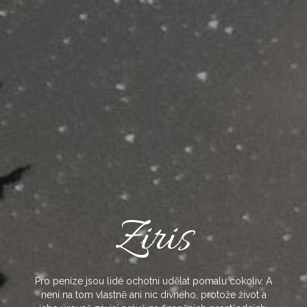
Skip
to
content
Ziris
Pro peníze jsou lidé ochotni udělat pomalu cokoliv. A
není na tom vlastně ani nic divného, protože život a