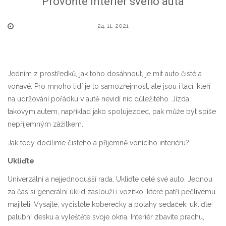
Provoňte interiér svého auta
24. 11. 2021
Jedním z prostředků, jak toho dosáhnout, je mít auto čisté a
voňavé. Pro mnoho lidí je to samozřejmost, ale jsou i tací, kteří
na udržování pořádku v autě nevidí nic důležitého. Jízda
takovým autem, například jako spolujezdec, pak může být spíše
nepříjemným zážitkem.
Jak tedy docílíme čistého a příjemně vonícího interiéru?
Ukliďte
Univerzální a nejjednodušší rada. Ukliďte celé své auto. Jednou
za čas si generální úklid zaslouží i vozítko, které patří pečlivému
majiteli. Vysajte, vyčistěte koberečky a potahy sedaček, ukliďte
palubní desku a vyleštěte svoje okna. Interiér zbavíte prachu,