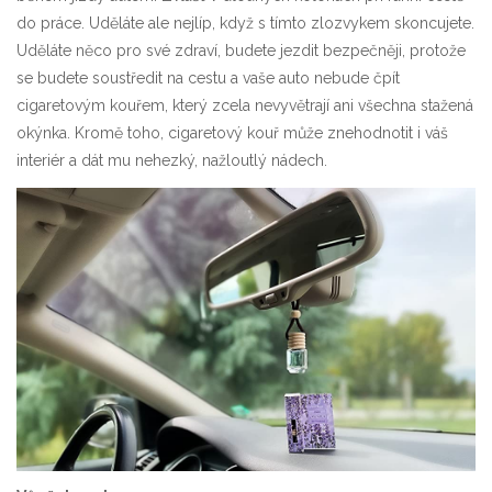
do práce. Uděláte ale nejlíp, když s tímto zlozvykem skoncujete.
Uděláte něco pro své zdraví, budete jezdit bezpečněji, protože
se budete soustředit na cestu a vaše auto nebude čpít
cigaretovým kouřem, který zcela nevyvětrají ani všechna stažená
okýnka. Kromě toho, cigaretový kouř může znehodnotit i váš
interiér a dát mu nehezký, nažloutlý nádech.