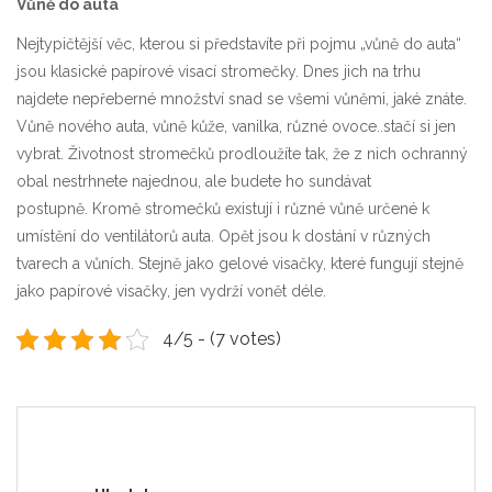
Vůně do auta
Nejtypičtější věc, kterou si představíte při pojmu „vůně do auta“
jsou klasické papírové visací stromečky. Dnes jich na trhu
najdete nepřeberné množství snad se všemi vůněmi, jaké znáte.
Vůně nového auta, vůně kůže, vanilka, různé ovoce..stačí si jen
vybrat. Životnost stromečků prodloužíte tak, že z nich ochranný
obal nestrhnete najednou, ale budete ho sundávat
postupně.
Kromě stromečků existují i různé vůně určené k
umístění do ventilátorů auta. Opět jsou k dostání v různých
tvarech a vůních. Stejně jako gelové visačky, které fungují stejně
jako papírové visačky, jen vydrží vonět déle.
4/5 - (7 votes)