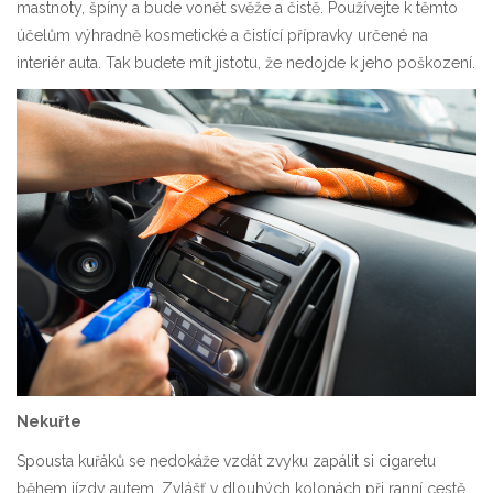
mastnoty, špíny a bude vonět svěže a čistě. Používejte k těmto
účelům výhradně kosmetické a čistící přípravky určené na
interiér auta. Tak budete mít jistotu, že nedojde k jeho poškození.
Nekuřte
Spousta kuřáků se nedokáže vzdát zvyku zapálit si cigaretu
během jízdy autem. Zvlášť v dlouhých kolonách při ranní cestě