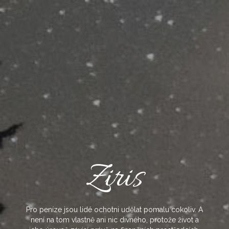
Skip
to
content
Ziris
Pro peníze jsou lidé ochotni udělat pomalu cokoliv. A
není na tom vlastně ani nic divného, protože život a