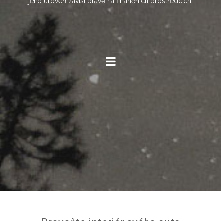
jeho úroveň závisí právě na finančních prostředcích.