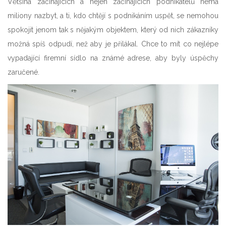
Většina začínajících a nejen začínajících podnikatelů nemá
miliony nazbyt, a ti, kdo chtějí s podnikáním uspět, se nemohou
spokojit jenom tak s nějakým objektem, který od nich zákazníky
možná spíš odpudí, než aby je přilákal. Chce to mít co nejlépe
vypadající firemní sídlo na známé adrese, aby byly úspěchy
zaručené.