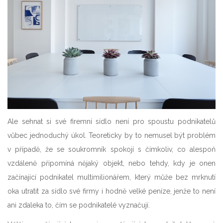
Ale sehnat si své firemní sídlo není pro spoustu podnikatelů
vůbec jednoduchý úkol. Teoreticky by to nemusel být problém
v případě, že se soukromník spokojí s čímkoliv, co alespoň
vzdáleně připomíná nějaký objekt, nebo tehdy, kdy je onen
začínající podnikatel multimilionářem, který může bez mrknutí
oka utratit za sídlo své firmy i hodně velké peníze, jenže to není
ani zdaleka to, čím se podnikatelé vyznačují.