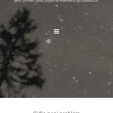
jeho úroveň závisí právě na finančních prostředcích.