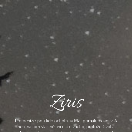
Skip
to
content
Ziris
Pro peníze jsou lidé ochotni udělat pomalu cokoliv. A
není na tom vlastně ani nic divného, protože život a