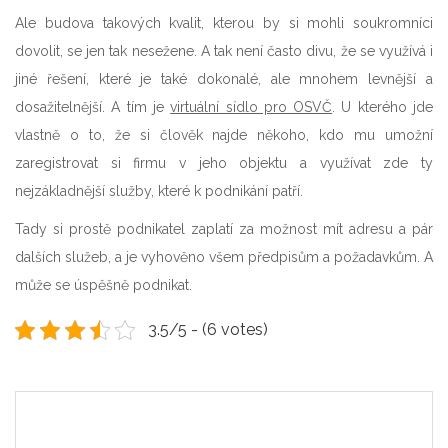
Ale budova takových kvalit, kterou by si mohli soukromníci
dovolit, se jen tak nesežene. A tak není často divu, že se využívá i
jiné řešení, které je také dokonalé, ale mnohem levnější a
dosažitelnější. A tím je
virtuální sídlo pro OSVČ
. U kterého jde
vlastně o to, že si člověk najde někoho, kdo mu umožní
zaregistrovat si firmu v jeho objektu a využívat zde ty
nejzákladnější služby, které k podnikání patří.
Tady si prostě podnikatel zaplatí za možnost mít adresu a pár
dalších služeb, a je vyhověno všem předpisům a požadavkům. A
může se úspěšně podnikat.
3.5/5 - (6 votes)