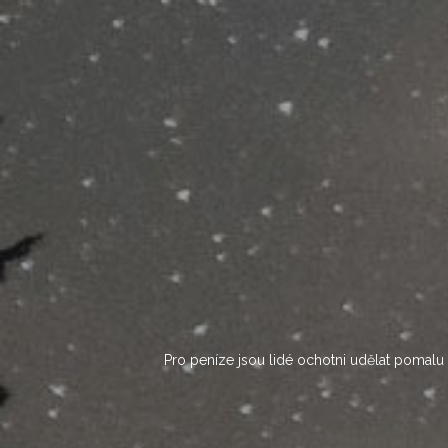
Skip
to
content
Pro peníze jsou lidé ochotni udělat pomalu c