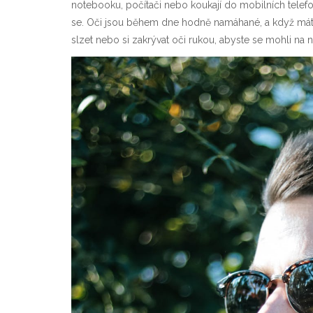
notebooku, počítači nebo koukají do mobilních telefonů,
se. Oči jsou během dne hodně namáhané, a když máte 
slzet nebo si zakrývat oči rukou, abyste se mohli na 