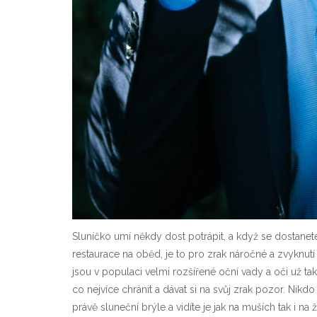
Sluníčko umí někdy dost potrápit, a když se dostanete
restaurace na oběd, je to pro zrak náročné a zvyknutí mů
jsou v populaci velmi rozšířené oční vady a oči už t
co nejvíce chránit a dávat si na svůj zrak pozor. Nikdo 
právě sluneční brýle a vidíte je jak na muších tak i na 