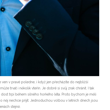
 ven v pravé poledne, i když jen přecházíte do nejbližší
že trvat i několik vteřin. Je dobré si svůj zrak chránit. I tak
ak dost trpí během silného horkého léta. Proto bychom je měli
o něj nechce přijít.
Jednoduchou volbou v letních dnech jsou
ženách stejně.