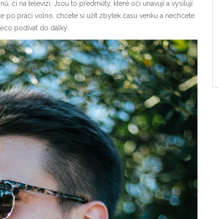
 či na televizi. Jsou to předměty, které oči unavují a vysilují
po práci volno, chcete si užít zbytek času venku a nechcete
něco podívat do dálky.