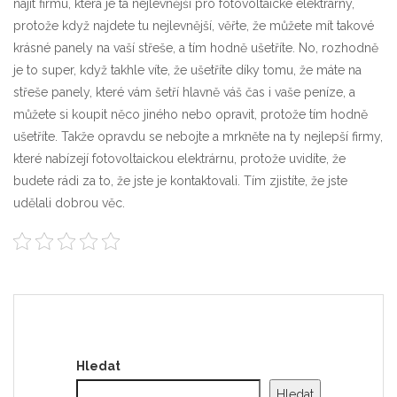
najít firmu, která je ta
nejlevnější pro fotovoltaické elektrárny
,
protože když najdete tu nejlevnější, věřte, že můžete mít takové
krásné panely na vaší střeše, a tím hodně ušetříte. No, rozhodně
je to super, když takhle víte, že ušetříte díky tomu, že máte na
střeše panely, které vám šetří hlavně váš čas i vaše peníze, a
můžete si koupit něco jiného nebo opravit, protože tím hodně
ušetříte. Takže opravdu se nebojte a mrkněte na ty nejlepší firmy,
které nabízejí fotovoltaickou elektrárnu, protože uvidíte, že
budete rádi za to, že jste je kontaktovali. Tím zjistíte, že jste
udělali dobrou věc.
Hledat
Hledat