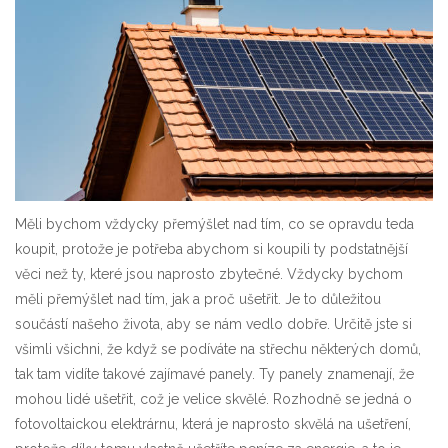
Měli bychom vždycky přemýšlet nad tím, co se opravdu teda
koupit, protože je potřeba abychom si koupili ty podstatnější
věci než ty, které jsou naprosto zbytečné. Vždycky bychom
měli přemýšlet nad tím, jak a proč ušetřit. Je to důležitou
součástí našeho života, aby se nám vedlo dobře. Určitě jste si
všimli všichni, že když se podíváte na střechu některých domů,
tak tam vidíte takové zajímavé panely. Ty panely znamenají, že
mohou lidé ušetřit, což je velice skvělé. Rozhodně se jedná o
fotovoltaickou elektrárnu, která je naprosto skvělá na ušetření,