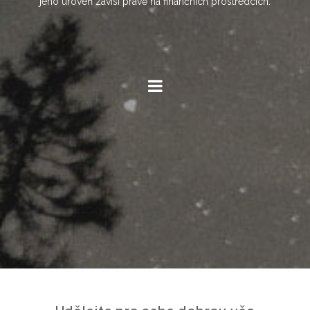
jeho úroveň závisí právě na finančních prostředcích.