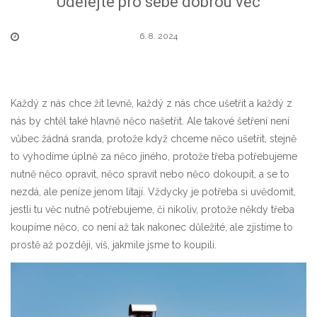
Udělejte pro sebe dobrou věc
6. 8. 2024
Každý z nás chce žít levně, každý z nás chce ušetřit a každý z
nás by chtěl také hlavně něco našetřit. Ale takové šetření není
vůbec žádná sranda, protože když chceme něco ušetřit, stejně
to vyhodíme úplně za něco jiného, protože třeba potřebujeme
nutně něco opravit, něco spravit nebo něco dokoupit, a se to
nezdá, ale peníze jenom lítají. Vždycky je potřeba si uvědomit,
jestli tu věc nutně potřebujeme, či nikoliv, protože někdy třeba
koupíme něco, co není až tak nakonec důležité, ale zjistíme to
prostě až později, víš, jakmile jsme to koupili.