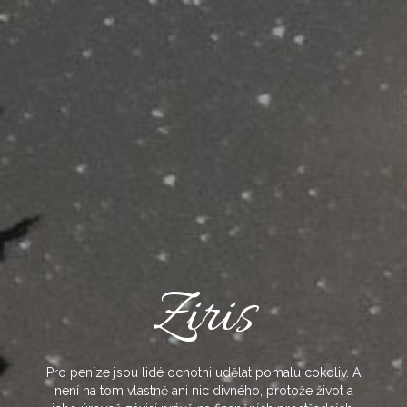
Skip
to
content
Ziris
Pro peníze jsou lidé ochotni udělat pomalu cokoliv. A
není na tom vlastně ani nic divného, protože život a