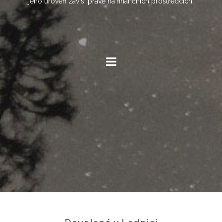
jeho úroveň závisí právě na finančních prostředcích.