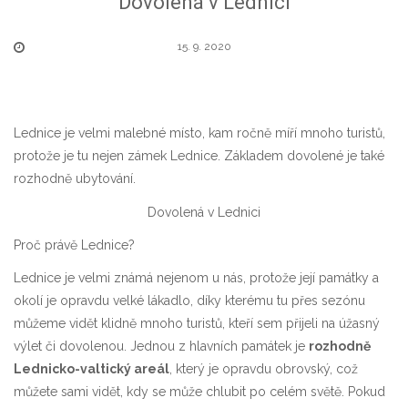
Dovolená v Lednici
15. 9. 2020
Lednice je velmi malebné místo, kam ročně míří mnoho turistů,
protože je tu nejen zámek Lednice. Základem dovolené je také
rozhodně ubytování.
Dovolená v Lednici
Proč právě Lednice?
Lednice je velmi známá nejenom u nás, protože její památky a
okolí je opravdu velké lákadlo, díky kterému tu přes sezónu
můžeme vidět klidně mnoho turistů, kteří sem přijeli na úžasný
výlet či dovolenou. Jednou z hlavních památek je
rozhodně
Lednicko-valtický areál
, který je opravdu obrovský, což
můžete sami vidět, kdy se může chlubit po celém světě. Pokud