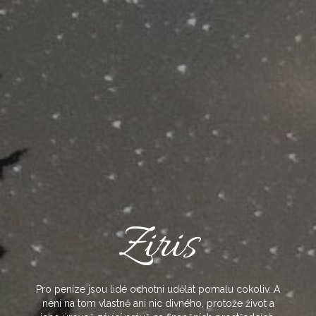
Skip
to
content
Ziris
Pro peníze jsou lidé ochotni udělat pomalu cokoliv. A
není na tom vlastně ani nic divného, protože život a