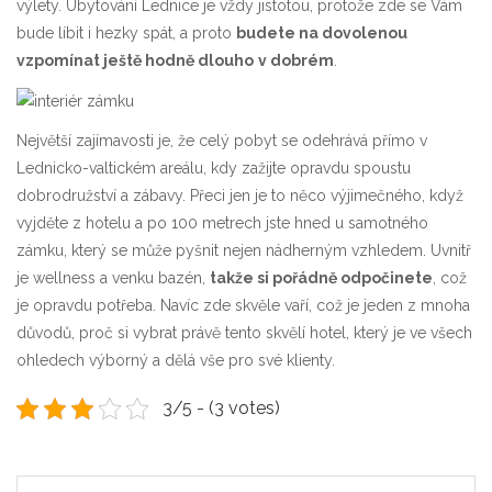
výlety.
Ubytování Lednice
je vždy jistotou, protože zde se Vám
bude líbit i hezky spát, a proto
budete na dovolenou
vzpomínat ještě hodně dlouho
v dobrém
.
Největší zajímavosti je, že celý pobyt se odehrává přímo v
Lednicko-valtickém areálu, kdy zažijte opravdu spoustu
dobrodružství a zábavy. Přeci jen je to něco výjimečného, když
vyjděte z hotelu a po 100 metrech jste hned u samotného
zámku, který se může pyšnit nejen nádherným vzhledem. Uvnitř
je wellness a venku bazén,
takže si pořádně odpočinete
, což
je opravdu potřeba. Navíc zde skvěle vaří, což je jeden z mnoha
důvodů, proč si vybrat právě tento skvělí hotel, který je ve všech
ohledech výborný a dělá vše pro své klienty.
3/5 - (3 votes)