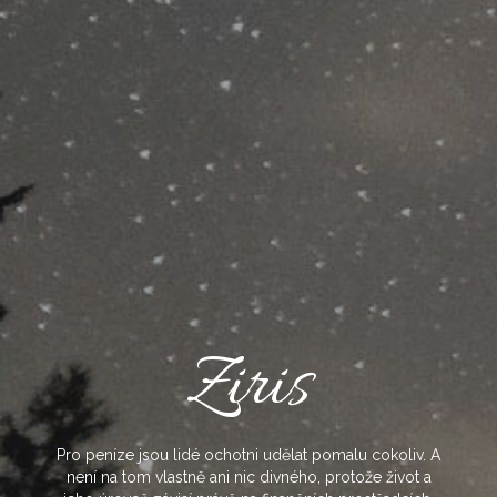
Skip
to
content
Ziris
Pro peníze jsou lidé ochotni udělat pomalu cokoliv. A
není na tom vlastně ani nic divného, protože život a