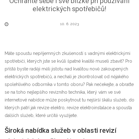
Ochraňte sebe i své blízké při používání
elektrických spotřebičů!
10. 6. 2023
Máte spoustu nepříjemných zkušeností s vadnými elektrickými
spotřebiči, kterých jste se kvůli špatné kvalitě museli zbavit? Pro
příště byste raději měli jistotu nad kvalitou nově zakoupených
elektrických spotřebičů, a nechali je zkontrolovat od nějakého
spolehlivého odborníka v tomto oboru? Pak nečekejte, a obraťte
se na toho nejlepšího revizního technika, který vám ve své
internetové nabídce může poskytnout tu nejširší škálu služeb, do
kterých patří jak
revize elektro
, revize elektroinstalace a spousta
dalších služeb, které určitě využijete.
Široká nabídka služeb v oblasti revizí