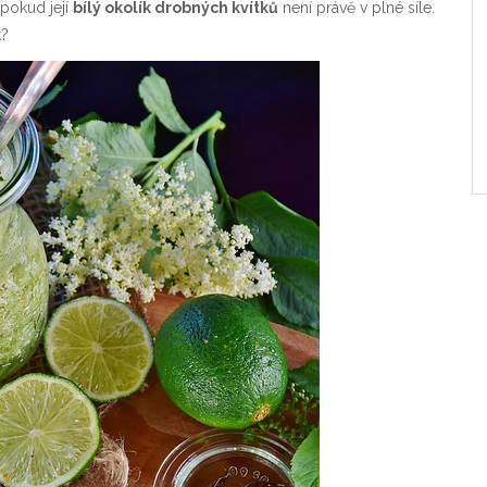
 pokud její
bílý okolík drobných kvítků
není právě v plné síle.
t?