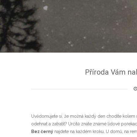
Příroda Vám nabí
Uvědomujete si, že možná každý den chodíte kolem r
odehnat a zatratit? Určitě znáte známé lidové pořek
Bez černý
najdete na každém kroku. U domů, na remízk