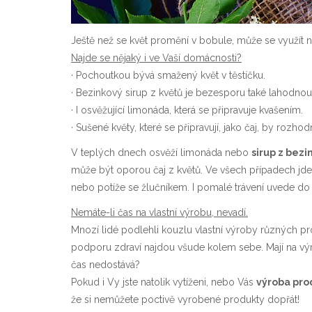
Ještě než se květ promění v bobule, může se využít 
Najde se nějaký i ve Vaší domácnosti?
· Pochoutkou bývá smažený květ v těstíčku.
·
Bezinkový sirup z květů
je bezesporu také lahodno
· I osvěžující limonáda, která se připravuje kvašením.
· Sušené květy, které se připravují, jako čaj, by roz
V teplých dnech osvěží limonáda nebo
sirup z bezi
může být oporou čaj z květů. Ve všech případech jd
nebo potíže se žlučníkem. I pomalé trávení uvede do
Nemáte-li čas na vlastní výrobu, nevadí.
Mnozí lidé podlehli kouzlu vlastní výroby různých prod
podporu zdraví najdou všude kolem sebe. Mají na výro
čas nedostává?
Pokud i Vy jste natolik vytíženi, nebo Vás
výroba pro
že si nemůžete poctivě vyrobené produkty dopřát!