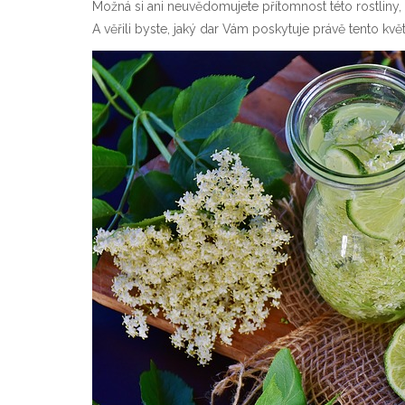
Možná si ani neuvědomujete přítomnost této rostliny,
A věřili byste, jaký dar Vám poskytuje právě tento kvě