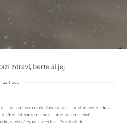
zí zdraví, berte si jej
24. 8. 2017
ostliny, která Vám může Vaše starosti s podlomeným zdraví
adlo „Před heřmánkem smekni, před bezem klekni“.
u, v roklinách, na krajích lesa. Prostě všude.