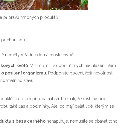
na přípravu mnohých produktů.
u pochoutkou.
hodně neměly v žádné domácnosti chybět.
nkových květů
. V zimě, čili v době různých nachlazení, Vám
e
o posílení organizmu
. Podporuje pocení, řeší nevolnost,
 normálního stavu.
uktů, které jim příroda nabízí. Poznali, že rostliny pro
bu také čas a podmínky. Ale, co mají dělat lidé, kterým se
duktů z bezu černého
nenaplňuje, nemusíte se obávat toho,