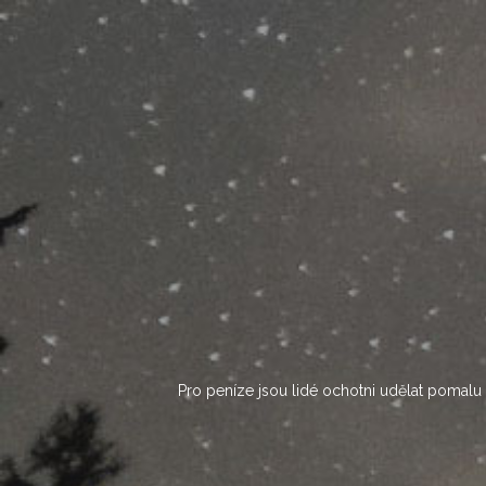
Skip
to
content
Pro peníze jsou lidé ochotni udělat pomalu c