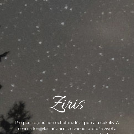
Skip
to
content
Ziris
Pro peníze jsou lidé ochotni udělat pomalu cokoliv. A
není na tom vlastně ani nic divného, protože život a