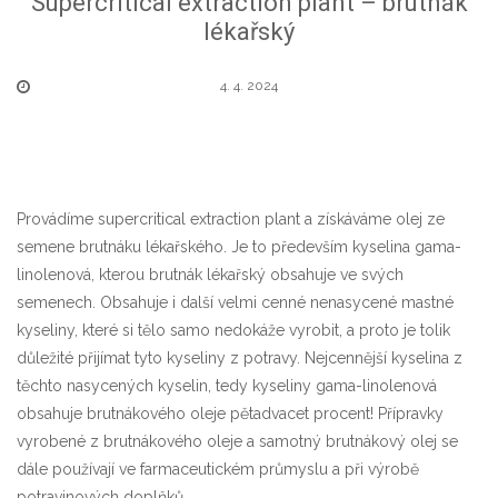
Supercritical extraction plant – brutnák
lékařský
4. 4. 2024
Provádíme supercritical extraction plant a získáváme olej ze
semene brutnáku lékařského. Je to především kyselina gama-
linolenová, kterou brutnák lékařský obsahuje ve svých
semenech. Obsahuje i další velmi cenné nenasycené mastné
kyseliny, které si tělo samo nedokáže vyrobit, a proto je tolik
důležité přijímat tyto kyseliny z potravy. Nejcennější kyselina z
těchto nasycených kyselin, tedy kyseliny gama-linolenová
obsahuje brutnákového oleje pětadvacet procent! Přípravky
vyrobené z brutnákového oleje a samotný brutnákový olej se
dále používají ve farmaceutickém průmyslu a při výrobě
potravinových doplňků.