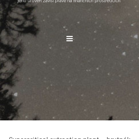
jeho úroveň závisí právě na finančních prostředcích.