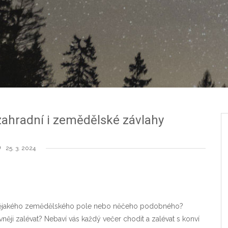
zahradní i zemědělské závlahy
25. 3. 2024
 nějakého zemědělského pole nebo něčeho podobného?
ivněji zalévat? Nebaví vás každý večer chodit a zalévat s konví