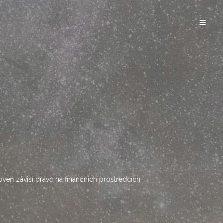
oveň závisí právě na finančních prostředcích.