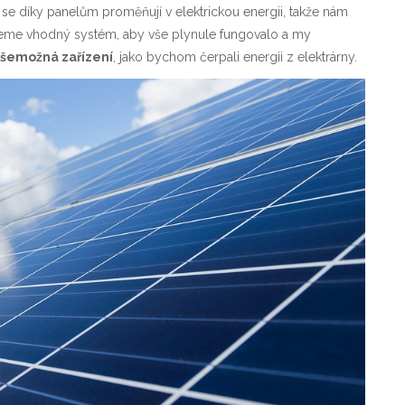
é se díky panelům proměňují v elektrickou energii, takže nám
jeme vhodný systém, aby vše plynule fungovalo a my
 všemožná zařízení
, jako bychom čerpali energii z elektrárny.