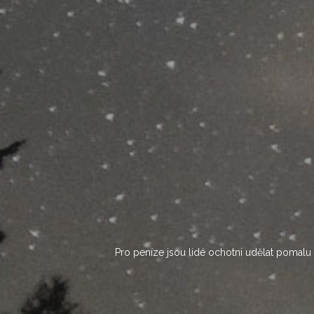
Skip
to
content
Pro peníze jsou lidé ochotni udělat pomalu c