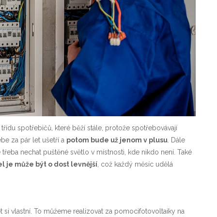
řídu spotřebičů, které běží stále, protože spotřebovávají
be za pár let ušetří a
potom bude už jenom v plusu
. Dále
řeba nechat puštěné světlo v místnosti, kde nikdo není. Také
 je může být o dost levnější
, což každý měsíc udělá
t si vlastní. To můžeme realizovat za pomoci
fotovoltaiky na