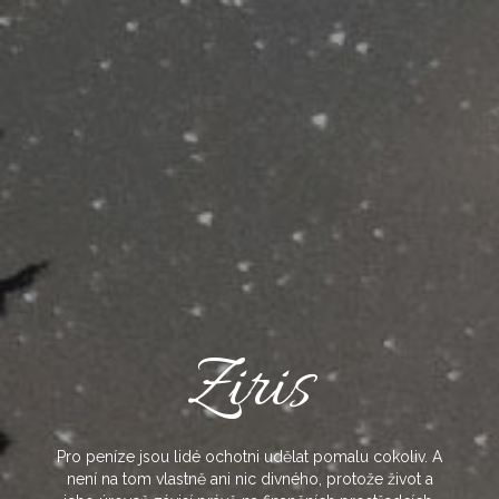
Skip
to
content
Ziris
Pro peníze jsou lidé ochotni udělat pomalu cokoliv. A
není na tom vlastně ani nic divného, protože život a