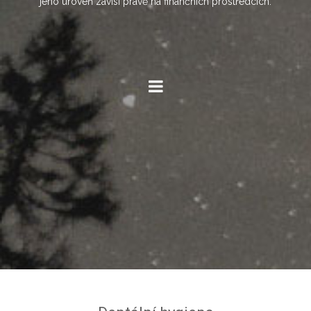
jeho úroveň závisí právě na finančních prostředcích.