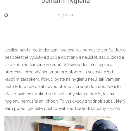
Dentální hygiena
2. 7. 2021
Jestliže nevíte, co je dentální hygiena, tak nemusíte zoufat. Jde o
bezbolestné vyčištění zubů a odstranění nečistot, zažloutlosti a
také zubního kamene ze zubů. Většinou dentální hygiena
předchází před vrtáním zubu pro plombu a vesměs před
každým zákrokem. Pokud byste na hygienu nešli, tak Vám jen
málo kdo bude dělat novou plombu, či vrtat do zubu. Není to
však pravidlem, pokud se o své zuby staráte dobře, tak na
hygienu nemusíte ani chodit. To však vždy zhodnotí zubař, který
Vám poradí, jak dále postupovat, než bude dělat daný zákrok.