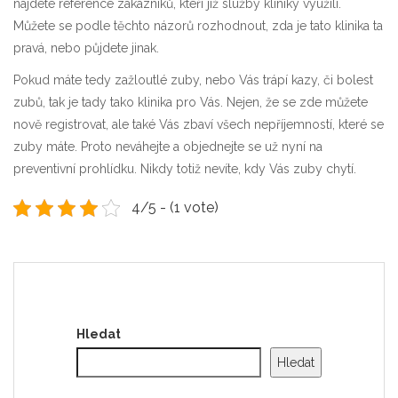
najdete reference zákazníků, kteří již služby kliniky využili.
Můžete se podle těchto názorů rozhodnout, zda je tato klinika ta
pravá, nebo půjdete jinak.
Pokud máte tedy zažloutlé zuby, nebo Vás trápí kazy, či bolest
zubů, tak je tady tako klinika pro Vás. Nejen, že se zde můžete
nově registrovat, ale také Vás zbaví všech nepříjemností, které se
zuby máte. Proto neváhejte a objednejte se už nyní na
preventivní prohlídku. Nikdy totiž nevíte, kdy Vás zuby chytí.
4/5 - (1 vote)
Hledat
Hledat