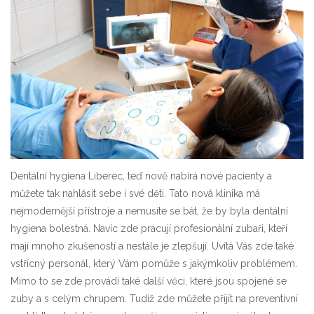
Dentální hygiena Liberec
, teď nově nabírá nové pacienty a
můžete tak nahlásit sebe i své děti. Tato nová klinika má
nejmodernější přístroje a nemusíte se bát, že by byla dentální
hygiena bolestná. Navíc zde pracují profesionální zubaři, kteří
mají mnoho zkušeností a nestále je zlepšují. Uvítá Vás zde také
vstřícný personál, který Vám pomůže s jakýmkoliv problémem.
Mimo to se zde provádí také další věci, které jsou spojené se
zuby a s celým chrupem. Tudíž zde můžete přijít na preventivní