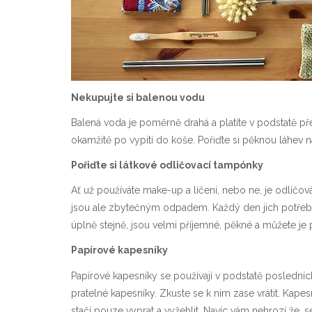
Nekupujte si balenou vodu
Balená voda je poměrně drahá a platíte v podstatě p
okamžitě po vypití do koše. Pořiďte si pěknou láhev na
Pořiďte si látkové odličovací tampónky
Ať už používáte make-up a líčení, nebo ne, je odličová
jsou ale zbytečným odpadem. Každý den jich potřeb
úplně stejně, jsou velmi příjemné, pěkné a můžete je
Papírové kapesníky
Papírové kapesníky se používají v podstatě posledních
pratelné kapesníky. Zkuste se k nim zase vrátit. Kape
stačí pouze vyprat a vyžehlit. Navíc vám nehrozí že