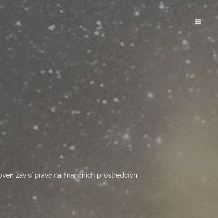
oveň závisí právě na finančních prostředcích.