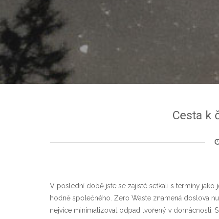
Cesta k č
V poslední době jste se zajisté setkali s termíny ja
hodně společného. Zero Waste znamená doslova nulový 
nejvíce minimalizovat odpad tvořený v domácnosti.