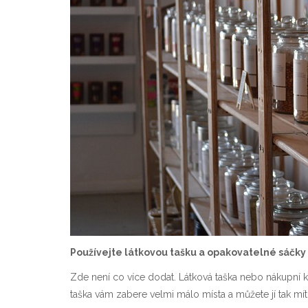
Používejte látkovou tašku a opakovatelné sáčky
Zde není co více dodat. Látková taška nebo nákupní k
taška vám zabere velmi málo místa a můžete jí tak mí