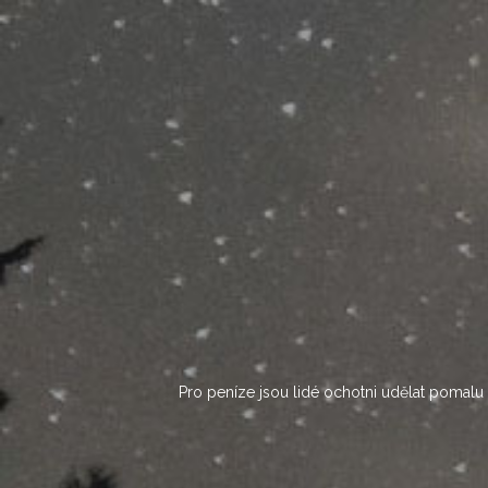
Skip
to
content
Pro peníze jsou lidé ochotni udělat pomalu c