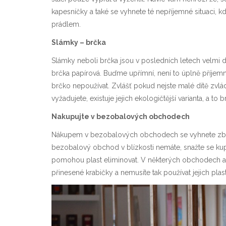
kapesníčky a také se vyhnete té nepříjemné situaci, 
prádlem.
Slámky – brčka
Slámky neboli brčka jsou v posledních letech velmi 
brčka papírová. Buďme upřímní, není to úplně příjem
brčko nepoužívat. Zvlášť pokud nejste malé dítě zvládn
vyžadujete, existuje jejich ekologičtější varianta, a t
Nakupujte v bezobalových obchodech
Nákupem v bezobalových obchodech se vyhnete zby
bezobalový obchod v blízkosti nemáte, snažte se kup
pomohou plast eliminovat. V některých obchodech a ř
přinesené krabičky a nemusíte tak používat jejich pla