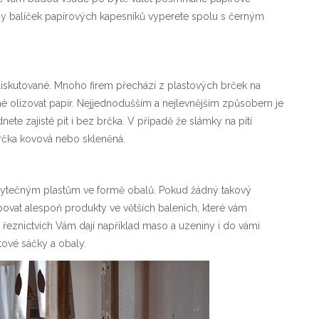
kdy balíček papírových kapesníků vyperete spolu s černým
diskutované. Mnoho firem přechází z plastových brček na
né olizovat papír. Nejjednodušším a nejlevnějším způsobem je
ete zajisté pít i bez brčka. V případě že slámky na pití
o brčka kovová nebo skleněná.
tečným plastům ve formě obalů. Pokud žádný takový
ovat alespoň produkty ve větších baleních, které vám
eznictvích Vám dají například maso a uzeniny i do vámi
stové sáčky a obaly.