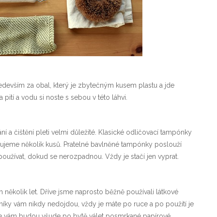
ředevším za obal, který je zbytečným kusem plastu a jde
 pití a vodu si noste s sebou v této láhvi.
ní a čištění pleti velmi důležité. Klasické odličovací tampónky
ujeme několik kusů. Pratelné bavlněné tampónky poslouží
 používat, dokud se nerozpadnou. Vždy je stačí jen vyprat.
 několik let. Dříve jsme naprosto běžně používali látkové
sníky vám nikdy nedojdou, vždy je máte po ruce a po použití je
, se vám budou všude po bytě válet posmrkané papírové