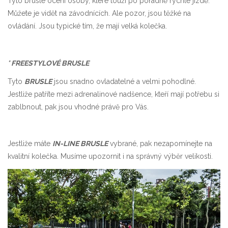
Tyto brusle ocení osoby, které touží po pořádně rychlé jízdě.
Můžete je vidět na závodnících. Ale pozor, jsou těžké na
ovládání. Jsou typické tím, že mají velká kolečka.
° FREESTYLOVÉ BRUSLE
Tyto
BRUSLE
jsou snadno ovladatelné a velmi pohodlné.
Jestliže patříte mezi adrenalinové nadšence, kteří mají potřebu si
zablbnout, pak jsou vhodné právě pro Vás.
Jestliže máte
IN-LINE BRUSLE
vybrané, pak nezapomínejte na
kvalitní kolečka. Musíme upozornit i na správný výběr velikosti.