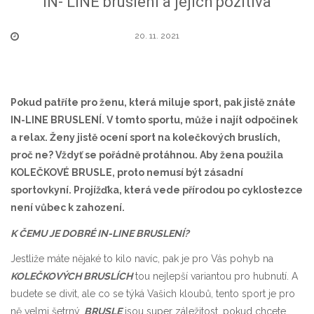
IN- LINE bruslení a jejich pozitiva
20. 11. 2021
Pokud patříte pro ženu, která miluje sport, pak jistě znáte
IN-LINE BRUSLENÍ. V tomto sportu, může i najít odpočinek
a relax. Ženy jistě ocení sport na kolečkových bruslích,
proč ne? Vždyť se pořádně protáhnou. Aby žena použila
KOLEČKOVÉ BRUSLE, proto nemusí být zásadní
sportovkyní. Projížďka, která vede přírodou po cyklostezce
není vůbec k zahození.
K ČEMU JE DOBRÉ IN-LINE BRUSLENÍ?
Jestliže máte nějaké to kilo navíc, pak je pro Vás pohyb na
KOLEČKOVÝCH BRUSLÍCH
tou nejlepší variantou pro hubnutí. A
budete se divit, ale co se týká Vašich kloubů, tento sport je pro
ně velmi šetrný.
BRUSLE
jsou super záležitost, pokud chcete