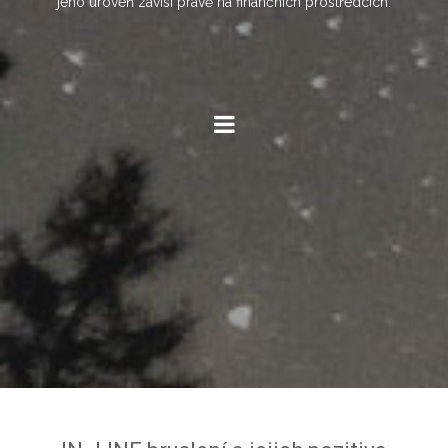
jeho úroveň závisí právě na finančních prostředcích.