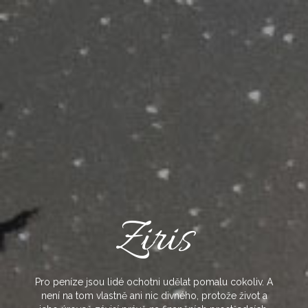
Skip
to
content
Ziris
Pro peníze jsou lidé ochotni udělat pomalu cokoliv. A
není na tom vlastně ani nic divného, protože život a