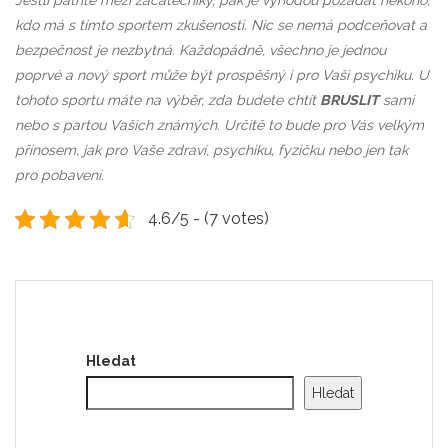
Jestli patříte mezi začátečníky, pak je výhodou požádat někoho,
kdo má s tímto sportem zkušenosti. Nic se nemá podceňovat a
bezpečnost je nezbytná. Každopádně, všechno je jednou
poprvé a nový sport může být prospěšný i pro Vaši psychiku. U
tohoto sportu máte na výběr, zda budete chtít
BRUSLIT
sami
nebo s partou Vašich známých. Určitě to bude pro Vás velkým
přínosem, jak pro Vaše zdraví, psychiku, fyzičku nebo jen tak
pro pobavení.
4.6/5 - (7 votes)
Hledat
Hledat