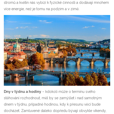
stromů a květin nás vybízí k fyzické činnosti a dodávají mnohem
více energie, než je tomu na podzim a v zimě.
Dny v týdnu a hodiny
– kdokoli může o termínu svého
stěhování rozhodnout, měl by se zamýšlet i nad samotným
dnem v týdnu, případně hodinou, kdy k přesunu věcí bude
docházet. Zamluvené daleko dopředu bývají obvykle víkendy,