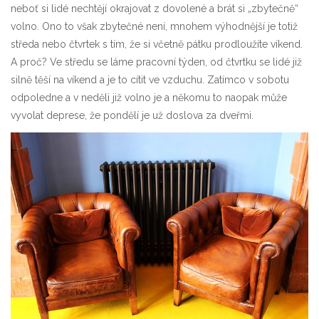
neboť si lidé nechtějí okrajovat z dovolené a brát si „zbytečně“
volno. Ono to však zbytečné není, mnohem výhodnější je totiž
středa nebo čtvrtek s tím, že si včetně pátku prodloužíte víkend.
A proč? Ve středu se láme pracovní týden, od čtvrtku se lidé již
silně těší na víkend a je to cítit ve vzduchu. Zatímco v sobotu
odpoledne a v neděli již volno je a někomu to naopak může
vyvolat deprese, že pondělí je už doslova za dveřmi.