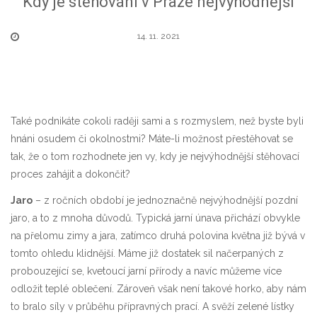
Kdy je stěhování v Praze nejvýhodnější
14. 11. 2021
Také podnikáte cokoli raději sami a s rozmyslem, než byste byli
hnáni osudem či okolnostmi? Máte-li možnost přestěhovat se
tak, že o tom rozhodnete jen vy, kdy je nejvýhodnější stěhovací
proces zahájit a dokončit?
Jaro
– z ročních období je jednoznačně nejvýhodnější pozdní
jaro, a to z mnoha důvodů. Typická jarní únava přichází obvykle
na přelomu zimy a jara, zatímco druhá polovina května již bývá v
tomto ohledu klidnější. Máme již dostatek sil načerpaných z
probouzející se, kvetoucí jarní přírody a navíc můžeme více
odložit teplé oblečení. Zároveň však není takové horko, aby nám
to bralo síly v průběhu přípravných prací. A svěží zelené lístky