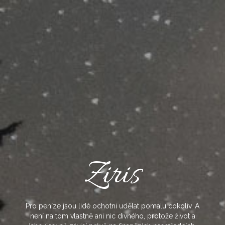
Skip
to
content
Ziris
Pro peníze jsou lidé ochotni udělat pomalu cokoliv. A
není na tom vlastně ani nic divného, protože život a