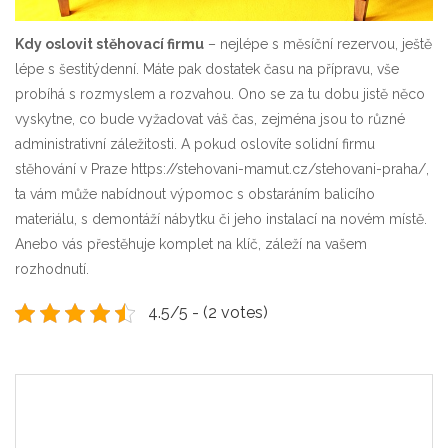
Kdy oslovit stěhovací firmu
– nejlépe s měsíční rezervou, ještě
lépe s šestitýdenní. Máte pak dostatek času na přípravu, vše
probíhá s rozmyslem a rozvahou. Ono se za tu dobu jistě něco
vyskytne, co bude vyžadovat váš čas, zejména jsou to různé
administrativní záležitosti. A pokud oslovíte solidní firmu
stěhování v Praze
https://stehovani-mamut.cz/stehovani-praha/
,
ta vám může nabídnout výpomoc s obstaráním balicího
materiálu, s demontáží nábytku či jeho instalací na novém místě.
Anebo vás přestěhuje komplet na klíč, záleží na vašem
rozhodnutí.
4.5/5 - (2 votes)