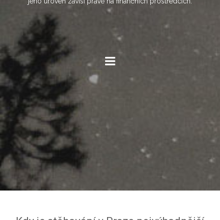
jeho úroveň závisí právě na finančních prostředcích.