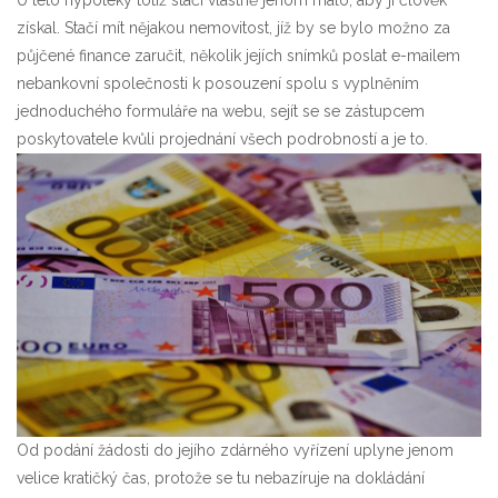
U této hypotéky totiž stačí vlastně jenom málo, aby ji člověk
získal. Stačí mít nějakou nemovitost, jíž by se bylo možno za
půjčené finance zaručit, několik jejích snímků poslat e-mailem
nebankovní společnosti k posouzení spolu s vyplněním
jednoduchého formuláře na webu, sejít se se zástupcem
poskytovatele kvůli projednání všech podrobností a je to.
Od podání žádosti do jejího zdárného vyřízení uplyne jenom
velice kratičký čas, protože se tu nebazíruje na dokládání