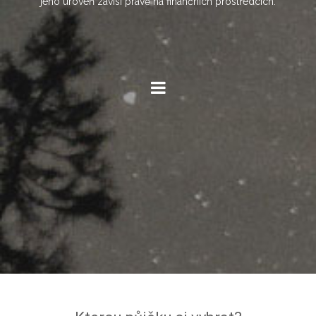
jeho úroveň závisí právě na finančních prostředcích.