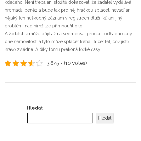
kdečeho. Není třeba ani složitě dokazovat, že žadatel vydělává
hromadu peněz a bude tak pro něj hračkou splácet, nevadí ani
nějaký ten neškodný záznam v registrech dlužníků ani jiný
problém, nad nímž lze přimhouřit oko.
A žadatel si může přijít až na sedmdesát procent odhadní ceny
oné nemovitosti a tyto může splácet třeba i třicet let, což jistě
hravě zvládne. A díky tomu překoná těžké časy.
3.6/5 - (10 votes)
Hledat
Hledat