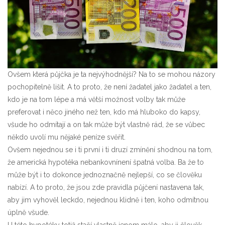
Ovšem která půjčka je ta nejvýhodnější? Na to se mohou názory
pochopitelně lišit. A to proto, že není žadatel jako žadatel a ten,
kdo je na tom lépe a má větší možnost volby tak může
preferovat i něco jiného než ten, kdo má hluboko do kapsy,
všude ho odmítají a on tak může být vlastně rád, že se vůbec
někdo uvolí mu nějaké peníze svěřit.
Ovšem nejednou se i ti první i ti druzí zmínění shodnou na tom,
že
americká hypotéka nebankovní
není špatná volba. Ba že to
může být i to dokonce jednoznačně nejlepší, co se člověku
nabízí. A to proto, že jsou zde pravidla půjčení nastavena tak,
aby jim vyhověl leckdo, nejednou klidně i ten, koho odmítnou
úplně všude.