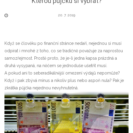
Kterou půjčku si vybrat?
20. 7. 2019
Když se člověku po finanční stránce nedaří, nejednou si musí
odpírat i mnohé z toho, co se tradičně považuje za naprostou
samozřejmost. Prostě proto, že je-li jedna kapsa prázdná a
druhá vysypaná, na něčem se jednoduše ušetřit musí.
A pokud ani to seberadikálnější omezení výdajů nepomůže?
Když i pak zbývá mínus a nikoliv plus nebo aspoň nula? Pak je
zkrátka půjčka nejednou nevyhnutelná.