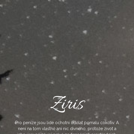
Skip
to
content
Ziris
Pro peníze jsou lidé ochotni udělat pomalu cokoliv. A
není na tom vlastně ani nic divného, protože život a