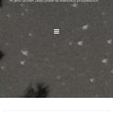
jeho úroveň závisí právě na finančních prostředcích.