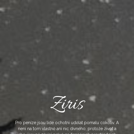
Skip
to
content
Ziris
Pro peníze jsou lidé ochotni udělat pomalu cokoliv. A
není na tom vlastně ani nic divného, protože život a