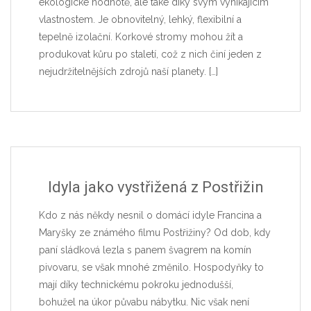
ekologické hodnotě, ale také díky svým vynikajícím
vlastnostem. Je obnovitelný, lehký, flexibilní a
tepelně izolační. Korkové stromy mohou žít a
produkovat kůru po staletí, což z nich činí jeden z
nejudržitelnějších zdrojů naší planety.
[…]
Idyla jako vystřižená z Postřižin
Kdo z nás někdy nesnil o domácí idyle Francina a
Maryšky ze známého filmu Postřižiny? Od dob, kdy
paní sládková lezla s panem švagrem na komín
pivovaru, se však mnohé změnilo. Hospodyňky to
mají díky technickému pokroku jednodušší,
bohužel na úkor půvabu nábytku. Nic však není