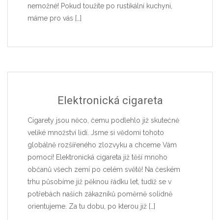
nemožné! Pokud toužíte po rustikální kuchyni,
máme pro vás
[…]
Elektronická cigareta
Cigarety jsou něco, čemu podlehlo již skutečně
veliké množství lidí. Jsme si vědomi tohoto
globálně rozšířeného zlozvyku a chceme Vám
pomoci! Elektronická cigareta již těší mnoho
občanů všech zemí po celém světě! Na českém
trhu působíme již pěknou řádku let, tudíž se v
potřebách našich zákazníků poměrně solidně
orientujeme. Za tu dobu, po kterou již
[…]