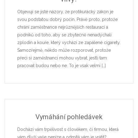
Objevují se jisté názory, že protikuřácký zákon je
svou podstatou dobrý počin. Právě proto, protože
chrání zaměstnance nejrůznějších restaurací a
podniků od toho, aby se zbytečně nenadýchali
zplodin a kouře, který vychází ze zapálené cigarety.
Samozřejmě, někdo může rozporovat, protože
přeci si zaměstnanci mohou vybrat, jestli tam
pracovat budou nebo ne. To je však velmi
[…]
Vymáhání pohledávek
Dochází vám trpělivost s člověkem, či firmou, která
vám dluží vaše peníze a odmítá vám je vrátit?