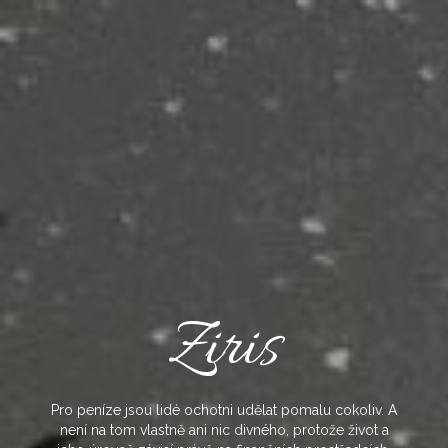
Skip
to
content
Ziris
Pro peníze jsou lidé ochotni udělat pomalu cokoliv. A
není na tom vlastně ani nic divného, protože život a