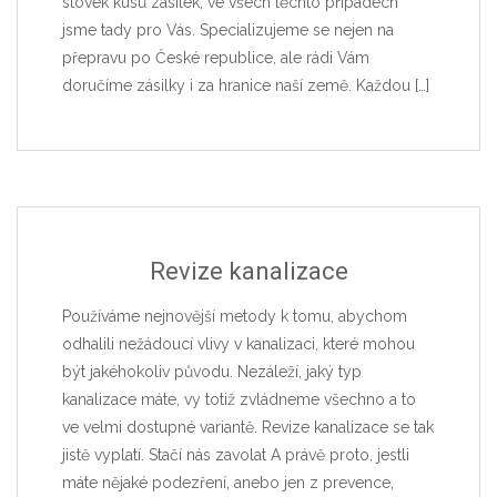
stovek kusů zásilek, ve všech těchto případech
jsme tady pro Vás. Specializujeme se nejen na
přepravu po České republice, ale rádi Vám
doručíme zásilky i za hranice naší země. Každou
[…]
Revize kanalizace
Používáme nejnovější metody k tomu, abychom
odhalili nežádoucí vlivy v kanalizaci, které mohou
být jakéhokoliv původu. Nezáleží, jaký typ
kanalizace máte, vy totiž zvládneme všechno a to
ve velmi dostupné variantě. Revize kanalizace se tak
jistě vyplatí. Stačí nás zavolat A právě proto, jestli
máte nějaké podezření, anebo jen z prevence,