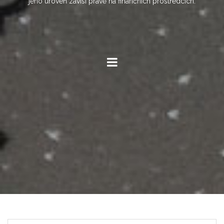
jeho úroveň závisí právě na finančních prostředcích.