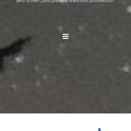
jeho úroveň závisí právě na finančních prostředcích.