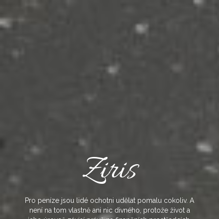
Skip
to
content
Ziris
Pro peníze jsou lidé ochotni udělat pomalu cokoliv. A
není na tom vlastně ani nic divného, protože život a