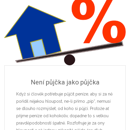
Není půjčka jako půjčka
Když si člověk potřebuje půjčit peníze, aby si za ně
pořídil nějakou hloupost, ne-li přímo „píp“, nemusí
se dlouho rozmýšlet, od koho si půjčí. Protože ať
přijme peníze od kohokoliv, dopadne to s velkou
pravděpodobností špatně. Rozfofruje je za ony