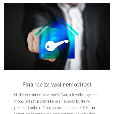
Finance za vaši nemovitost
Najít v dnešní době vhodný úvěr, u kterého byste si
mohli být jistí podmínkami a nečekali byste na
peníze dlouhé měsíce, je pomalu zázrak. K tomu
všemu se samozřejmě musíme dívat na výhodné