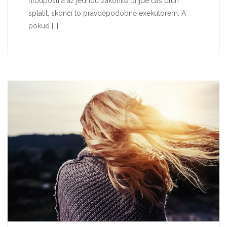
hlouposti a až jednou zákonitě přijde čas dluh
splatit, skončí to pravděpodobně exekutorem. A
pokud
[…]