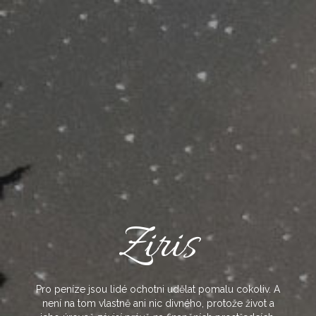
Skip
to
content
Ziris
Pro peníze jsou lidé ochotni udělat pomalu cokoliv. A
není na tom vlastně ani nic divného, protože život a