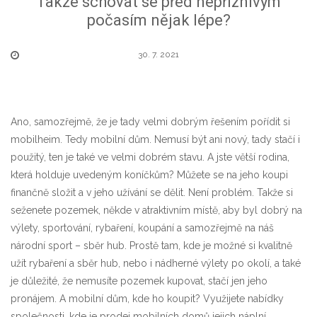
Takže schovat se před nepříznivým
počasím nějak lépe?
30. 7. 2021
Ano, samozřejmě, že je tady velmi dobrým řešením pořídit si
mobilheim. Tedy mobilní dům. Nemusí být ani nový, tady stačí i
použitý, ten je také ve velmi dobrém stavu. A jste větší rodina,
která holduje uvedeným koníčkům? Můžete se na jeho koupi
finančně složit a v jeho užívání se dělit. Není problém. Takže si
seženete pozemek, někde v atraktivním místě, aby byl dobrý na
výlety, sportování, rybaření, koupání a samozřejmě na náš
národní sport – sběr hub. Prostě tam, kde je možné si kvalitně
užít rybaření a sběr hub, nebo i nádherné výlety po okolí, a také
je důležité, že nemusíte pozemek kupovat, stačí jen jeho
pronájem. A mobilní dům, kde ho koupit? Využijete nabídky
společnosti, kde je
prodej mobilních domů
jejich náplní.