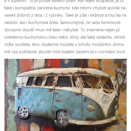
a s topením. To je podle vašeho přání. Ale nejen koupelna, je to
také i kompletně zařízená kuchyně, kde nesmí chybět sporák na
vaření dobrot z lesa i z rybníku. Také je zde i lednice a myčka na
nádobí, ale i kuchyňská linka. Samozřejmě, že vaše koníčkové
dočasné obydlí musí mít také i nábytek. To znamená nejen již
uvedenou kuchyňskou linku nebo stoly, ale také sedačku, skříně,
židle, postele. Ano, skutečně můžete u tohoto mobilního domu
mít vše potřebné, abyste měli kvalitní zázemí pro normální život.