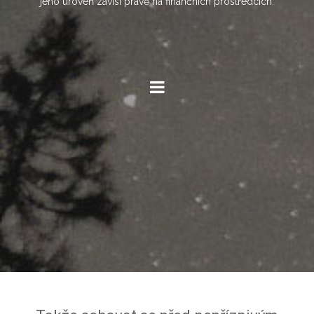
jeho úroveň závisí právě na finančních prostředcích.