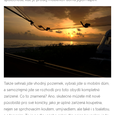
Takže sehnali jste vhodný pozemek, vybrali jste si mobilní dům,
a samozřejmě jste se rozhodli pro toto obydlí kompletně
zařízené. Co to znamená? Ano, skutečně můžete mít nové
působiště pro své koníčky, jako je úplně zařízená koupelna,
nejen se sprchovacím koutem, umývadlem, ale také i s toaletou,